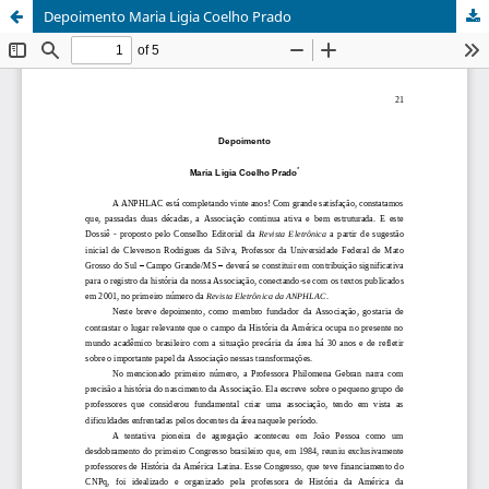
Depoimento Maria Ligia Coelho Prado