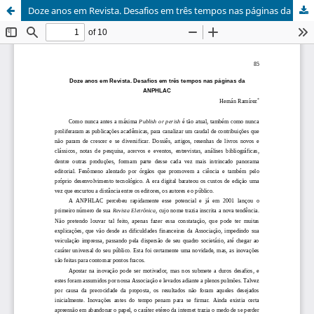
Doze anos em Revista. Desafios em três tempos nas páginas da ANPHLAC