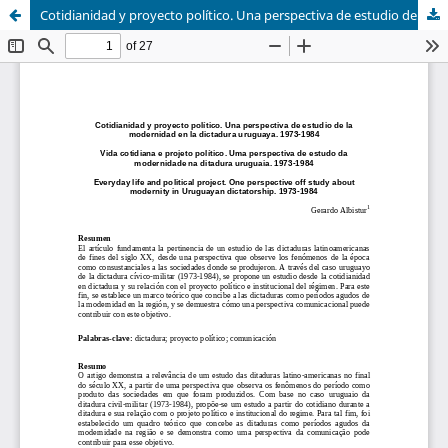
Cotidianidad y proyecto político. Una perspectiva de estudio de la modernidad en la dictadura uruguaya. 1973-1984