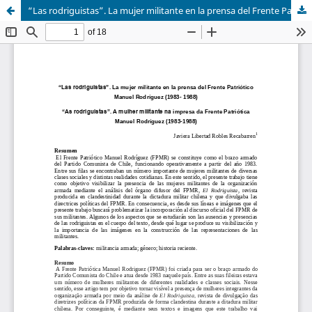
“Las rodriguistas”. La mujer militante en la prensa del Frente Patriótico Manuel Rodríguez (1983-1988)