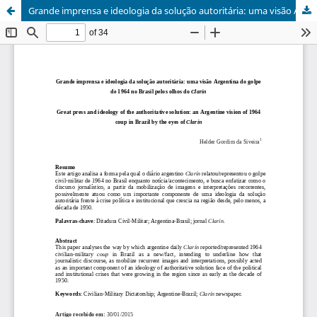
Grande imprensa e ideologia da solução autoritária: uma visão Argentina do golpe de 1964 no Brasil pelos olhos do Clarín