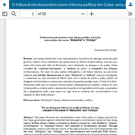
O tribunal revolucionário como tribuna política em Cuba: uma análise dos casos “Marquitos” e “Ordoqui”