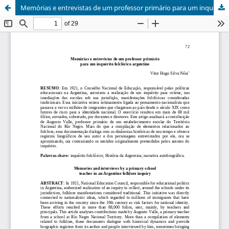
Memórias e entrevistas de um professor primário para um inquérito folclórico argentino