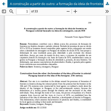
A construção a partir do outro: a formação da ideia de fronteira no Paraguai colonial baseado na ideia do estrangeiro, século XVII