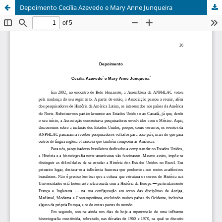
Depoimento Cecília Azevedo e Mary Anne Junqueira