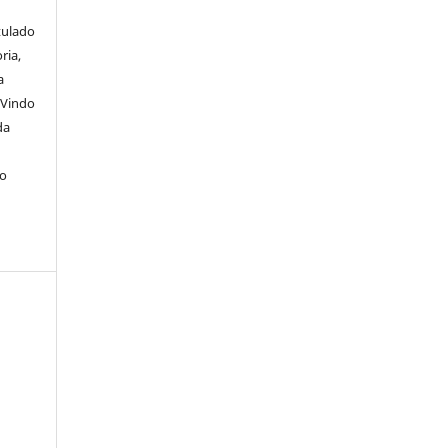
itulado
ria,
a
 Vindo
da
lo