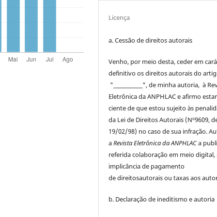
Licença
a. Cessão de
direitos
autorais
Venho, por meio desta, ceder em cará
definitivo os
direitos
autorais
do arti
"____________", de minha autoria, à
Rev
Eletrônica da ANPHLAC
e afirmo esta
ciente de que estou sujeito às penali
da Lei de
Direitos
Autorais
(Nº9609, d
19/02/98) no caso de sua infração. Au
a
Revista Eletrônica da ANPHLAC
a publ
referida colaboração em meio digital,
implicância de pagamento
de
direitos
autorais
ou taxas aos autor
b. Declaração de ineditismo e autoria