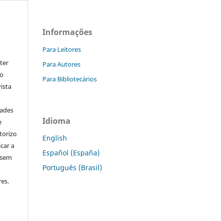
Informações
Para Leitores
ter
Para Autores
go
Para Bibliotecários
ista
r
dades
Idioma
e
torizo
English
icar a
Español (España)
 sem
Português (Brasil)
es.