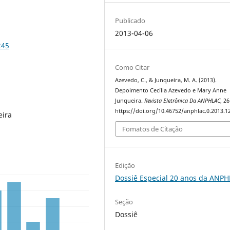
Publicado
2013-04-06
245
Como Citar
Azevedo, C., & Junqueira, M. A. (2013).
Depoimento Cecília Azevedo e Mary Anne
Junqueira.
Revista Eletrônica Da ANPHLAC
, 2
https://doi.org/10.46752/anphlac.0.2013.1
eira
Fomatos de Citação
Edição
Dossiê Especial 20 anos da ANP
Seção
Dossiê