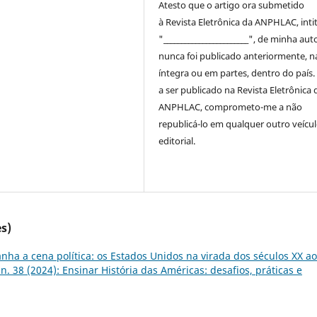
Atesto que o artigo ora submetido
à
Revista Eletrônica da ANPHLAC
, int
"________________________", de minha auto
nunca foi publicado anteriormente, n
íntegra ou em partes, dentro
do
país.
a ser publicado na
Revista Eletrônica 
ANPHLAC
, comprometo-me a não
republicá-lo em qualquer outro veícu
editorial.
s)
anha a cena política: os Estados Unidos na virada dos séculos XX ao
n. 38 (2024): Ensinar História das Américas: desafios, práticas e