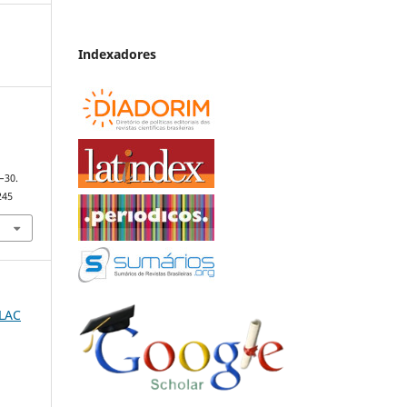
Indexadores
6–30.
245
HLAC