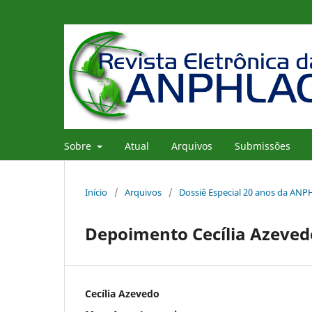
Sobre
Atual
Arquivos
Submissões
Início
/
Arquivos
/
Dossiê Especial 20 anos da AN
Depoimento Cecília Azeved
Cecília Azevedo