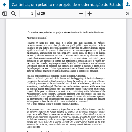
Cantinflas, um peladito no projeto de modernização do Estado Mexicano