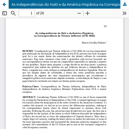
As independências do Haiti e da América Hispânica na Correspondência de Thomas Jefferson (1791-1822)