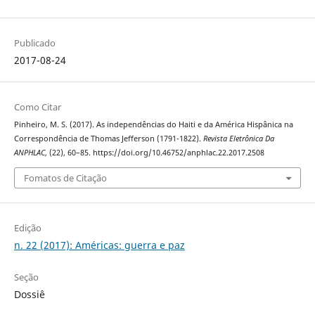
Publicado
2017-08-24
Como Citar
Pinheiro, M. S. (2017). As independências do Haiti e da América Hispânica na
Correspondência de Thomas Jefferson (1791-1822).
Revista Eletrônica Da
ANPHLAC
, (22), 60–85. https://doi.org/10.46752/anphlac.22.2017.2508
Fomatos de Citação
Edição
n. 22 (2017): Américas: guerra e paz
Seção
Dossiê