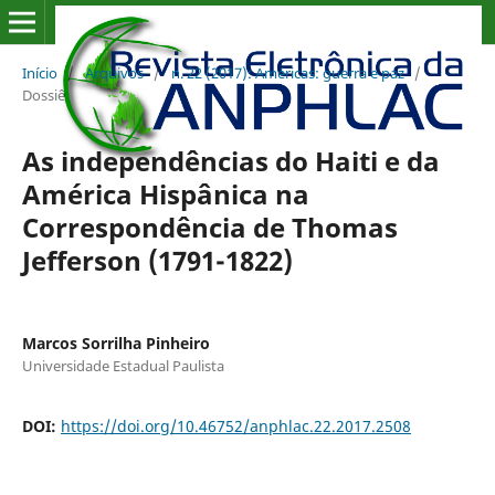
Início
/
Arquivos
/
n. 22 (2017): Américas: guerra e paz
/
Dossiê
As independências do Haiti e da
América Hispânica na
Correspondência de Thomas
Jefferson (1791-1822)
Marcos Sorrilha Pinheiro
Universidade Estadual Paulista
DOI:
https://doi.org/10.46752/anphlac.22.2017.2508