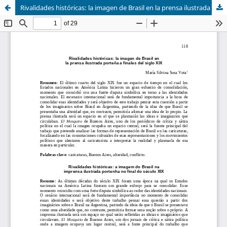
Rivalidades históricas: la imagen de Brasil en la prensa ilustrada porteña a finales del siglo XIX