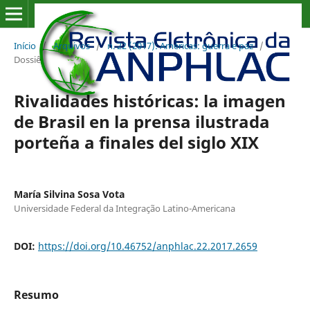
Início
/
Arquivos
/
n. 22 (2017): Américas: guerra e paz
/
Dossiê
Rivalidades históricas: la imagen
de Brasil en la prensa ilustrada
porteña a finales del siglo XIX
María Silvina Sosa Vota
Universidade Federal da Integração Latino-Americana
DOI:
https://doi.org/10.46752/anphlac.22.2017.2659
Resumo