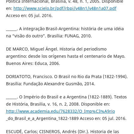
Política Internacional, Brasília, v. 48, n. 1, 2005. Disponible
en:
http://www.scielo.br/pdf/rbpi/v48n1/v48n1a07.pdf
Acceso en: 05 jul. 2016.
______. A integração Brasil-Argentina: história de uma idéia
na “visão do outro”. Brasília: FUNAG, 2010.
DE MARCO, Miguel Ángel. Historia del periodismo
argentino: desde los orígenes hasta el centenario de Mayo.
Buenos Aires: Educa, 2006.
DORIATOTO, Francisco. O Brasil no Rio da Prata (1822-1994).
Brasília: Fundação Alexandre Gusmão, 2014.
______. O Império do Brasil e a Argentina (1822-1889). Textos
de História, Brasilia, v. 16, n. 2, 2008. Disponible en:
http://www.academia.edu/7628332/O_Imp%C3%A9rio
_do_Brasil_e_a_Argentina_1822-1889 Acceso en: 05 jul. 2016.
ESCUDÉ, Carlos; CISNEROS, Andrés (Dir.). Historia de las