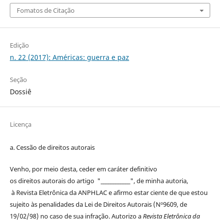
Fomatos de Citação
Edição
n. 22 (2017): Américas: guerra e paz
Seção
Dossiê
Licença
a. Cessão de
direitos
autorais
Venho, por meio desta, ceder em caráter definitivo
os
direitos
autorais
do artigo "____________", de minha autoria,
à
Revista Eletrônica da ANPHLAC
e afirmo estar ciente de que estou
sujeito às penalidades da Lei de
Direitos
Autorais
(Nº9609, de
19/02/98) no caso de sua infração. Autorizo a
Revista Eletrônica da