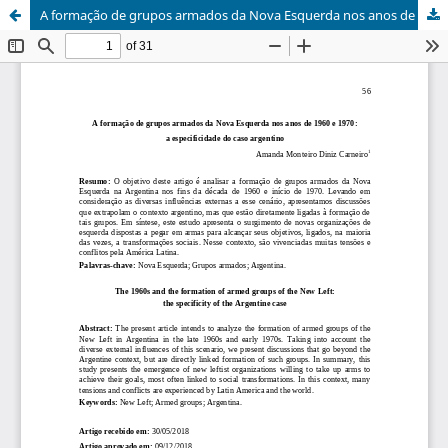
A formação de grupos armados da Nova Esquerda nos anos de 1960 e 1970: a especificidade do caso argentino