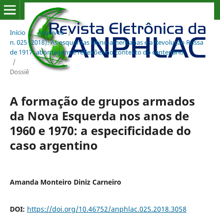
Início
/
Arquivos
/
n. 025 (2018): As esquerdas latino-americanas e a Revolução Russa
de 1917: abordagens e reflexões no contexto do centenário
/
Dossiê
A formação de grupos armados
da Nova Esquerda nos anos de
1960 e 1970: a especificidade do
caso argentino
Amanda Monteiro Diniz Carneiro
DOI:
https://doi.org/10.46752/anphlac.025.2018.3058