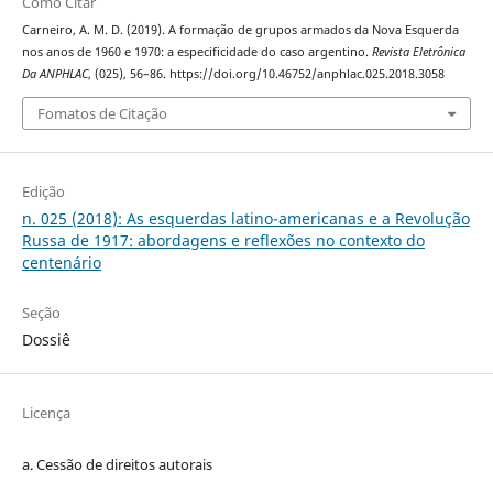
Como Citar
Carneiro, A. M. D. (2019). A formação de grupos armados da Nova Esquerda
nos anos de 1960 e 1970: a especificidade do caso argentino.
Revista Eletrônica
Da ANPHLAC
, (025), 56–86. https://doi.org/10.46752/anphlac.025.2018.3058
Fomatos de Citação
Edição
n. 025 (2018): As esquerdas latino-americanas e a Revolução
Russa de 1917: abordagens e reflexões no contexto do
centenário
Seção
Dossiê
Licença
a. Cessão de
direitos
autorais