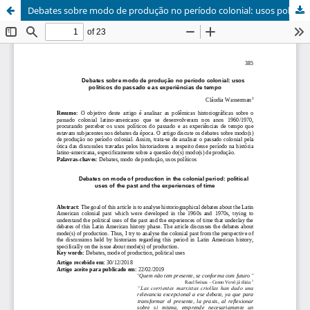
Debates sobre modo de produção no período colonial: usos políticos do passado e as experiências de tempo