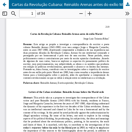
Cartas da Revolução Cubana: Reinaldo Arenas antes do exílio Mariel