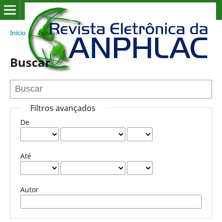
Início
/
Buscar
Buscar
Filtros avançados
De
Até
Autor