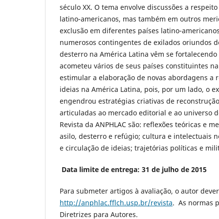
século XX. O tema envolve discussões a respeito
latino-americanos, mas também em outros merid
exclusão em diferentes países latino-americanos
numerosos contingentes de exilados oriundos de
desterro na América Latina vêm se fortalecendo 
acometeu vários de seus países constituintes n
estimular a elaboração de novas abordagens a res
ideias na América Latina, pois, por um lado, o ex
engendrou estratégias criativas de reconstrução
articuladas ao mercado editorial e ao universo 
Revista da ANPHLAC são: reflexões teóricas e met
asilo, desterro e refúgio; cultura e intelectuais n
e circulação de ideias; trajetórias políticas e mil
Data limite de entrega: 31 de julho de 2015
Para submeter artigos à avaliação, o autor dever
http://anphlac.fflch.usp.br/revista
. As normas p
Diretrizes para Autores.