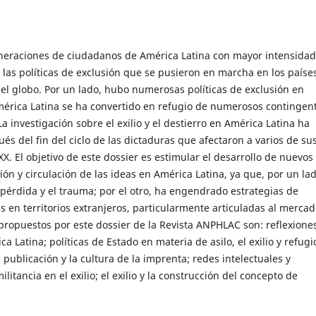
generaciones de ciudadanos de América Latina con mayor intensida
e las políticas de exclusión que se pusieron en marcha en los paíse
el globo. Por un lado, hubo numerosas políticas de exclusión en
América Latina se ha convertido en refugio de numerosos contingen
 investigación sobre el exilio y el destierro en América Latina ha
és del fin del ciclo de las dictaduras que afectaron a varios de su
. El objetivo de este dossier es estimular el desarrollo de nuevos
ción y circulación de las ideas en América Latina, ya que, por un lad
la pérdida y el trauma; por el otro, ha engendrado estrategias de
s en territorios extranjeros, particularmente articuladas al merca
 propuestos por este dossier de la Revista ANPHLAC son: reflexione
a Latina; políticas de Estado en materia de asilo, el exilio y refugio
 la publicación y la cultura de la imprenta; redes intelectuales y
militancia en el exilio; el exilio y la construcción del concepto de