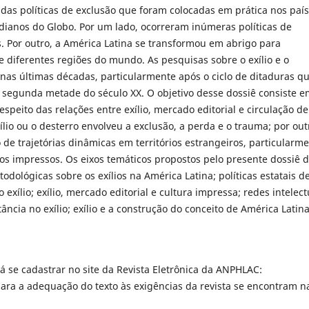
 das políticas de exclusão que foram colocadas em prática nos paí
ianos do Globo. Por um lado, ocorreram inúmeras políticas de
. Por outro, a América Latina se transformou em abrigo para
 diferentes regiões do mundo. As pesquisas sobre o exílio e o
nas últimas décadas, particularmente após o ciclo de ditaduras q
a segunda metade do século XX. O objetivo desse dossiê consiste 
peito das relações entre exílio, mercado editorial e circulação de
ílio ou o desterro envolveu a exclusão, a perda e o trauma; por out
 de trajetórias dinâmicas em territórios estrangeiros, particularm
dos impressos. Os eixos temáticos propostos pelo presente dossiê 
odológicas sobre os exílios na América Latina; políticas estatais d
o exílio; exílio, mercado editorial e cultura impressa; redes intelect
itância no exílio; exílio e a construção do conceito de América Latina
á se cadastrar no site da Revista Eletrônica da ANPHLAC:
ara a adequação do texto às exigências da revista se encontram n