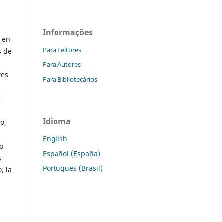
Informações
d en
Para Leitores
s de
Para Autores
tes
Para Bibliotecários
s
Idioma
o,
English
do
Español (España)
s
Português (Brasil)
; la