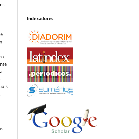
ses
Indexadores
ue
em
ro,
ente
da
e
uais
.
as