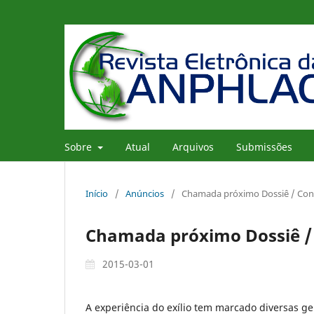
Sobre
Atual
Arquivos
Submissões
Início
/
Anúncios
/
Chamada próximo Dossiê / Con
Chamada próximo Dossiê / 
2015-03-01
A experiência do exílio tem marcado diversas g