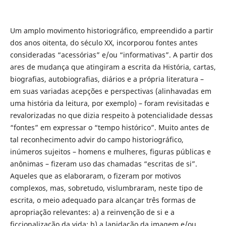
Um amplo movimento historiográfico, empreendido a partir
dos anos oitenta, do século XX, incorporou fontes antes
consideradas “acessórias” e/ou “informativas”. A partir dos
ares de mudança que atingiram a escrita da História, cartas,
biografias, autobiografias, diários e a própria literatura –
em suas variadas acepções e perspectivas (alinhavadas em
uma história da leitura, por exemplo) – foram revisitadas e
revalorizadas no que dizia respeito à potencialidade dessas
“fontes” em expressar o “tempo histórico”. Muito antes de
tal reconhecimento advir do campo historiográfico,
inúmeros sujeitos – homens e mulheres, figuras públicas e
anônimas – fizeram uso das chamadas “escritas de si”.
Aqueles que as elaboraram, o fizeram por motivos
complexos, mas, sobretudo, vislumbraram, neste tipo de
escrita, o meio adequado para alcançar três formas de
apropriação relevantes: a) a reinvenção de si e a
ficcionalização da vida; b) a lapidação da imagem e/ou