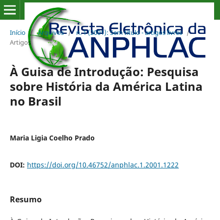
Início
/
Arquivos
/
n. 1 (2001): Sem título - artigos livres
/
Artigos
À Guisa de Introdução: Pesquisa
sobre História da América Latina
no Brasil
Maria Ligia Coelho Prado
DOI:
https://doi.org/10.46752/anphlac.1.2001.1222
Resumo