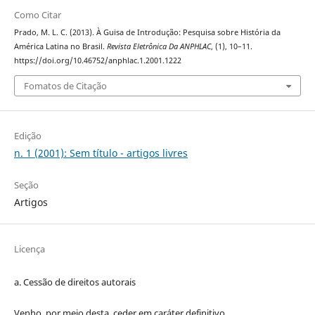
Como Citar
Prado, M. L. C. (2013). À Guisa de Introdução: Pesquisa sobre História da
América Latina no Brasil.
Revista Eletrônica Da ANPHLAC
, (1), 10–11.
https://doi.org/10.46752/anphlac.1.2001.1222
Fomatos de Citação
Edição
n. 1 (2001): Sem título - artigos livres
Seção
Artigos
Licença
a. Cessão de
direitos
autorais
Venho, por meio desta, ceder em caráter definitivo