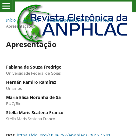
Início
/
Arquivos
/
Dossiê Especial 20 anos da ANPHLAC
/
Apresentação
Apresentação
Fabiana de Souza Fredrigo
Universidade Federal de Goiás
Hernán Ramiro Ramírez
Unisinos
Maria Elisa Noronha de Sá
PUC/Rio
Stella Maris Scatena Franco
Stella Maris Scatena Franco
DOI:
https://doi.org/10.46752/anphlac.0.2013.1241