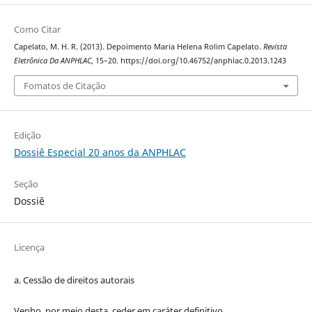
Como Citar
Capelato, M. H. R. (2013). Depoimento Maria Helena Rolim Capelato.
Revista
Eletrônica Da ANPHLAC
, 15–20. https://doi.org/10.46752/anphlac.0.2013.1243
Fomatos de Citação
Edição
Dossiê Especial 20 anos da ANPHLAC
Seção
Dossiê
Licença
a. Cessão de
direitos
autorais
Venho, por meio desta, ceder em caráter definitivo