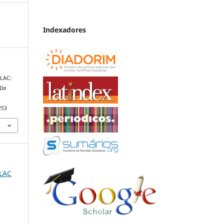
Indexadores
HLAC:
 Da
253
HLAC