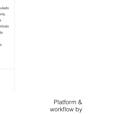
itulado
ria,
a
 Vindo
da
lo