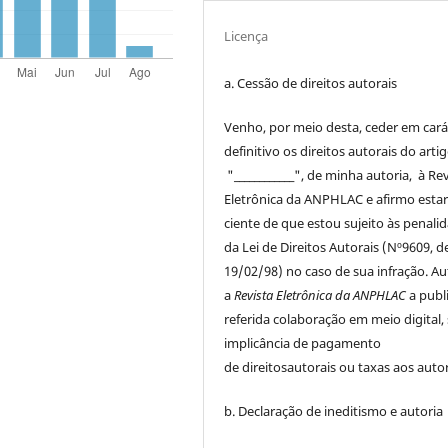
Licença
a. Cessão de
direitos
autorais
Venho, por meio desta, ceder em cará
definitivo os
direitos
autorais
do arti
"____________", de minha autoria, à
Rev
Eletrônica da ANPHLAC
e afirmo esta
ciente de que estou sujeito às penali
da Lei de
Direitos
Autorais
(Nº9609, d
19/02/98) no caso de sua infração. Au
a
Revista Eletrônica da ANPHLAC
a publ
referida colaboração em meio digital,
implicância de pagamento
de
direitos
autorais
ou taxas aos autor
b. Declaração de ineditismo e autoria