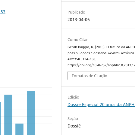
253
Publicado
2013-04-06
Como Citar
Gerab Baggio, K. (2013). O futuro da ANP
possibilidades e desafios.
Revista Eletrônica
ANPHLAC
, 124–138.
https://doi.org/10.46752/anphlac.0.2013.1
Fomatos de Citação
Edição
Dossiê Especial 20 anos da ANP
Seção
Dossiê