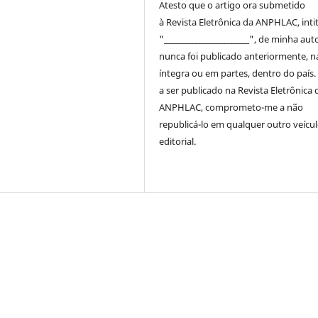
Atesto que o artigo ora submetido
à
Revista Eletrônica da ANPHLAC
, int
"________________________", de minha auto
nunca foi publicado anteriormente, n
íntegra ou em partes, dentro
do
país.
a ser publicado na
Revista Eletrônica 
ANPHLAC
, comprometo-me a não
republicá-lo em qualquer outro veícu
editorial.