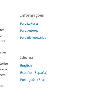
Informações
Para Leitores
ter
Para Autores
go
Para Bibliotecários
ista
r
dades
Idioma
e
torizo
English
icar a
Español (España)
 sem
Português (Brasil)
es.