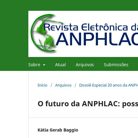
Sobre
Atual
Arquivos
Submissões
Início
/
Arquivos
/
Dossiê Especial 20 anos da AN
O futuro da ANPHLAC: possi
Kátia Gerab Baggio