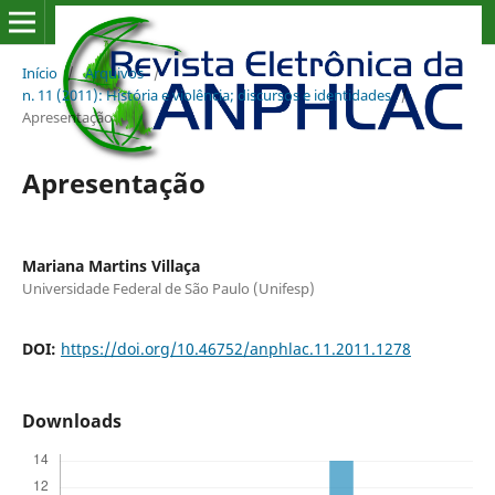
Início
/
Arquivos
/
n. 11 (2011): História e violência; discursos e identidades
/
Apresentação
Apresentação
Mariana Martins Villaça
Universidade Federal de São Paulo (Unifesp)
DOI:
https://doi.org/10.46752/anphlac.11.2011.1278
Downloads