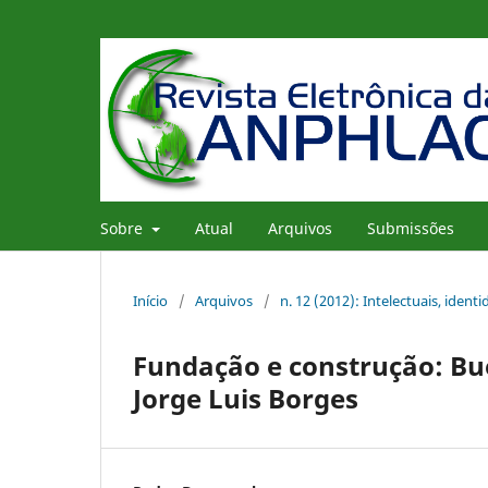
Sobre
Atual
Arquivos
Submissões
Início
/
Arquivos
/
n. 12 (2012): Intelectuais, ident
Fundação e construção: Bue
Jorge Luis Borges