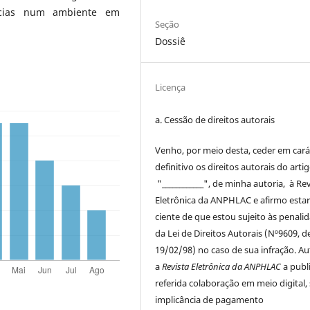
ncias num ambiente em
Seção
Dossiê
Licença
a. Cessão de
direitos
autorais
Venho, por meio desta, ceder em cará
definitivo os
direitos
autorais
do arti
"____________", de minha autoria, à
Rev
Eletrônica da ANPHLAC
e afirmo esta
ciente de que estou sujeito às penali
da Lei de
Direitos
Autorais
(Nº9609, d
19/02/98) no caso de sua infração. Au
a
Revista Eletrônica da ANPHLAC
a publ
referida colaboração em meio digital,
implicância de pagamento