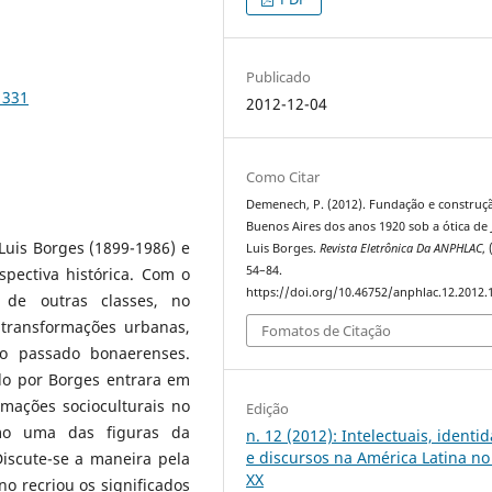
Publicado
1331
2012-12-04
Como Citar
Demenech, P. (2012). Fundação e construç
Buenos Aires dos anos 1920 sob a ótica de
 Luis Borges (1899-1986) e
Luis Borges.
Revista Eletrônica Da ANPHLAC
, 
54–84.
pectiva histórica. Com o
https://doi.org/10.46752/anphlac.12.2012.
 de outras classes, no
transformações urbanas,
Fomatos de Citação
 o passado bonaerenses.
do por Borges entrara em
rmações socioculturais no
Edição
mo uma das figuras da
n. 12 (2012): Intelectuais, identi
e discursos na América Latina no
Discute-se a maneira pela
XX
no recriou os significados