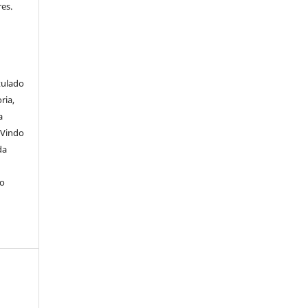
es.
itulado
ria,
a
 Vindo
da
lo