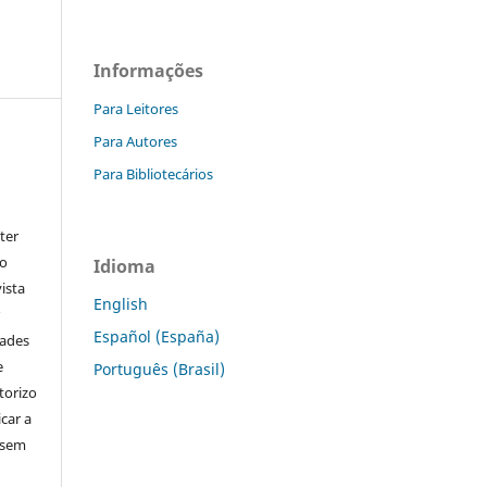
Informações
Para Leitores
Para Autores
Para Bibliotecários
ter
go
Idioma
ista
English
r
Español (España)
dades
e
Português (Brasil)
torizo
icar a
 sem