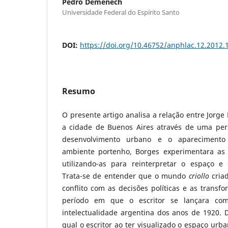
Pedro Demenech
Universidade Federal do Espírito Santo
DOI:
https://doi.org/10.46752/anphlac.12.2012.
Resumo
O presente artigo analisa a relação entre Jorge
a cidade de Buenos Aires através de uma pers
desenvolvimento urbano e o aparecimento
ambiente portenho, Borges experimentara as 
utilizando-as para reinterpretar o espaço e
Trata-se de entender que o mundo
criollo
cria
conflito com as decisões políticas e as transfo
período em que o escritor se lançara co
intelectualidade argentina dos anos de 1920. 
qual o escritor ao ter visualizado o espaço urba