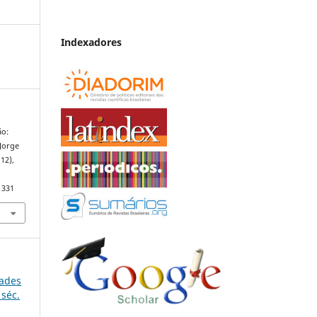
Indexadores
ão:
 Jorge
(12),
1331
dades
 séc.