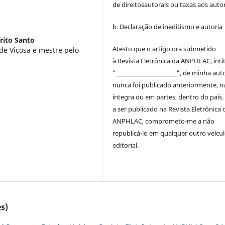
de
direitos
autorais
ou taxas aos autor
b. Declaração de ineditismo e autoria
rito Santo
Atesto que o artigo ora submetido
de Viçosa e mestre pelo
à
Revista Eletrônica da ANPHLAC
, int
"________________________", de minha auto
nunca foi publicado anteriormente, n
íntegra ou em partes, dentro
do
país.
a ser publicado na
Revista Eletrônica 
ANPHLAC
, comprometo-me a não
republicá-lo em qualquer outro veícu
editorial.
s)