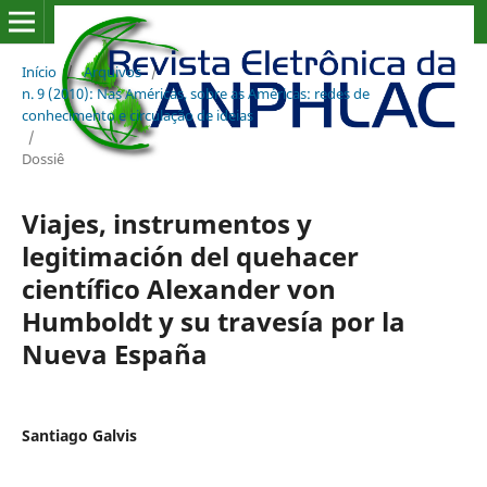
Início
/
Arquivos
/
n. 9 (2010): Nas Américas, sobre as Américas: redes de
conhecimento e circulação de ideias
/
Dossiê
Viajes, instrumentos y
legitimación del quehacer
científico Alexander von
Humboldt y su travesía por la
Nueva España
Santiago Galvis