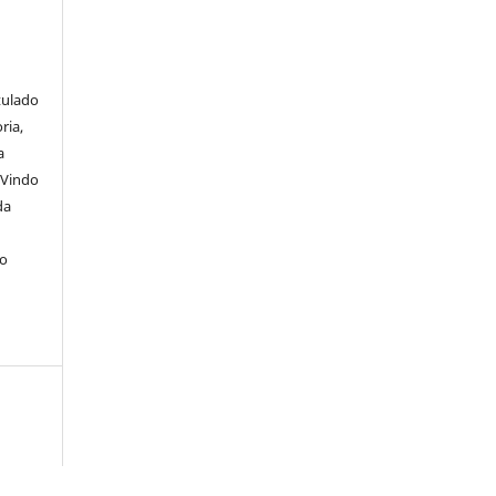
itulado
ria,
a
 Vindo
da
lo