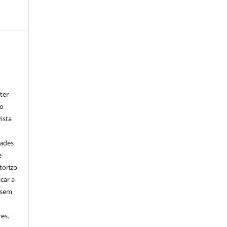
ter
go
ista
r
dades
e
torizo
icar a
 sem
es.