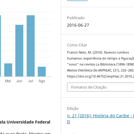
Publicado
2016-06-27
Como Citar
Franco Neto, M. (2016). Nuevos rumbos
humanos: experiência do tempo e figuraç
“novo” na revista La Biblioteca (1896-1898)
Revista Eletrônica Da ANPHLAC
, (21), 232–260
https://doi.org/10.46752/anphlac.21.2016.
Fomatos de Citação
Edição
n. 21 (2016): História do Caribe -
II
la Universidade Federal
 de ouro Preto, Mestre em