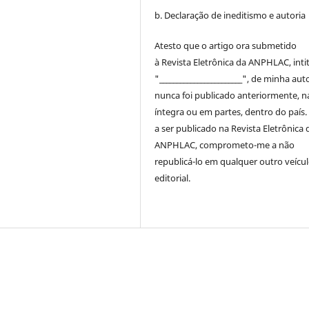
b. Declaração de ineditismo e autoria
Atesto que o artigo ora submetido
à
Revista Eletrônica da ANPHLAC
, int
"________________________", de minha auto
nunca foi publicado anteriormente, n
íntegra ou em partes, dentro
do
país.
a ser publicado na
Revista Eletrônica 
ANPHLAC
, comprometo-me a não
republicá-lo em qualquer outro veícu
editorial.