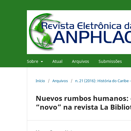
Sobre
Atual
Arquivos
Submissões
Início
/
Arquivos
/
n. 21 (2016): História do Caribe -
Nuevos rumbos humanos: e
“novo” na revista La Biblio