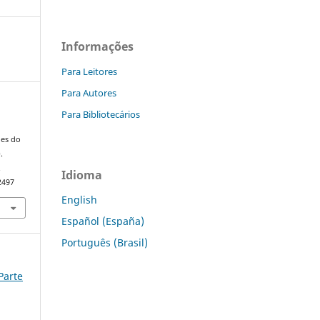
Informações
Para Leitores
Para Autores
Para Bibliotecários
ões do
.
.
Idioma
2497
English
Español (España)
Português (Brasil)
 Parte