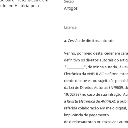
Seção
ando em História pela
Artigos
Licença
a. Cessão de
direitos
autorais
Venho, por meio desta, ceder em cará
definitivo os
direitos
autorais
do arti
"____________", de minha autoria, à
Rev
Eletrônica da ANPHLAC
e afirmo esta
ciente de que estou sujeito às penali
da Lei de
Direitos
Autorais
(Nº9609, d
19/02/98) no caso de sua infração. Au
a
Revista Eletrônica da ANPHLAC
a publ
referida colaboração em meio digital,
implicância de pagamento
de
direitos
autorais
ou taxas aos autor