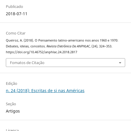
Publicado
2018-07-11
Como Citar
Queiroz, A. (2018). O Pensamento latino-americano nos anos 1960 e 1970:
Debates, ideias, conceitos.
Revista Eletrônica Da ANPHLAC
, (24), 324–353.
https://doi.org/10.46752/anphlac.24.2018.2817
Fomatos de Citação
Edição
n. 24 (2018): Escritas de si nas Américas
Seção
Artigos
Licença