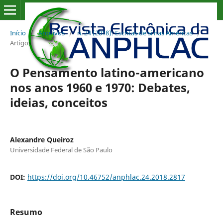
Início
/
Arquivos
/
n. 24 (2018): Escritas de si nas Américas
/
Artigos
O Pensamento latino-americano
nos anos 1960 e 1970: Debates,
ideias, conceitos
Alexandre Queiroz
Universidade Federal de São Paulo
DOI:
https://doi.org/10.46752/anphlac.24.2018.2817
Resumo