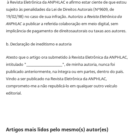
à
Revista Eletrônica da ANPHLAC
e afirmo estar ciente de que estou
sujeito às penalidades da Lei de
Direitos
Autorais
(Nº9609, de
19/02/98) no caso de sua infração. Autorizo a
Revista Eletrônica da
ANPHLAC
a publicar a referida colaboração em meio digital, sem
implicância de pagamento de
direitos
autorais
ou taxas aos autores.
b. Declaração de ineditismo e autoria
Atesto que o artigo ora submetido à
Revista Eletrônica da ANPHLAC
,
intitulado "________________________", de minha autoria, nunca foi
publicado anteriormente, na íntegra ou em partes, dentro
do
país.
Vindo a ser publicado na
Revista Eletrônica da ANPHLAC
,
comprometo-me a não republicá-lo em qualquer outro veículo
editorial.
Artigos mais lidos pelo mesmo(s) autor(es)