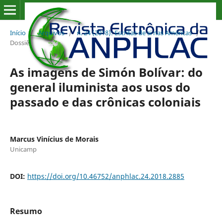
Início
/
Arquivos
/
n. 24 (2018): Escritas de si nas Américas
/
Dossiê
As imagens de Simón Bolívar: do
general iluminista aos usos do
passado e das crônicas coloniais
Marcus Vinícius de Morais
Unicamp
DOI:
https://doi.org/10.46752/anphlac.24.2018.2885
Resumo