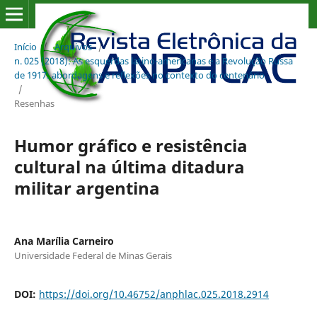
Início
/
Arquivos
/
n. 025 (2018): As esquerdas latino-americanas e a Revolução Russa
de 1917: abordagens e reflexões no contexto do centenário
/
Resenhas
Humor gráfico e resistência
cultural na última ditadura
militar argentina
Ana Marília Carneiro
Universidade Federal de Minas Gerais
DOI:
https://doi.org/10.46752/anphlac.025.2018.2914