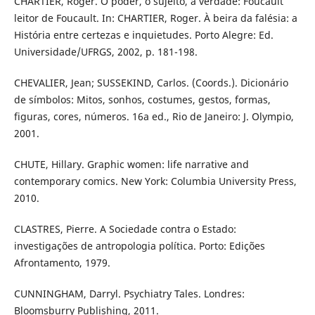
CHARTIER, Roger. O poder, o sujeito, a verdade: Foucault
leitor de Foucault. In: CHARTIER, Roger. À beira da falésia: a
História entre certezas e inquietudes. Porto Alegre: Ed.
Universidade/UFRGS, 2002, p. 181-198.
CHEVALIER, Jean; SUSSEKIND, Carlos. (Coords.). Dicionário
de símbolos: Mitos, sonhos, costumes, gestos, formas,
figuras, cores, números. 16a ed., Rio de Janeiro: J. Olympio,
2001.
CHUTE, Hillary. Graphic women: life narrative and
contemporary comics. New York: Columbia University Press,
2010.
CLASTRES, Pierre. A Sociedade contra o Estado:
investigações de antropologia política. Porto: Edições
Afrontamento, 1979.
CUNNINGHAM, Darryl. Psychiatry Tales. Londres:
Bloomsburry Publishing, 2011.