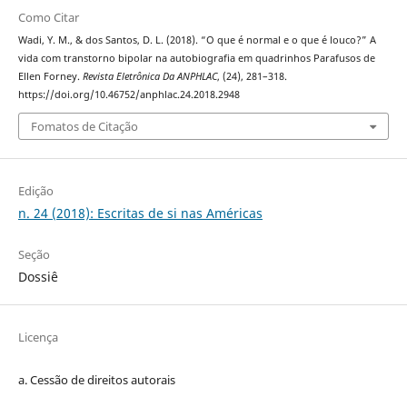
Como Citar
Wadi, Y. M., & dos Santos, D. L. (2018). “O que é normal e o que é louco?” A
vida com transtorno bipolar na autobiografia em quadrinhos Parafusos de
Ellen Forney.
Revista Eletrônica Da ANPHLAC
, (24), 281–318.
https://doi.org/10.46752/anphlac.24.2018.2948
Fomatos de Citação
Edição
n. 24 (2018): Escritas de si nas Américas
Seção
Dossiê
Licença
a. Cessão de
direitos
autorais