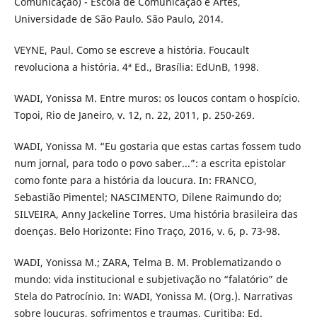
Comunicação) - Escola de Comunicação e Artes,
Universidade de São Paulo. São Paulo, 2014.
VEYNE, Paul. Como se escreve a história. Foucault
revoluciona a história. 4ª Ed., Brasília: EdUnB, 1998.
WADI, Yonissa M. Entre muros: os loucos contam o hospício.
Topoi, Rio de Janeiro, v. 12, n. 22, 2011, p. 250-269.
WADI, Yonissa M. “Eu gostaria que estas cartas fossem tudo
num jornal, para todo o povo saber...”: a escrita epistolar
como fonte para a história da loucura. In: FRANCO,
Sebastião Pimentel; NASCIMENTO, Dilene Raimundo do;
SILVEIRA, Anny Jackeline Torres. Uma história brasileira das
doenças. Belo Horizonte: Fino Traço, 2016, v. 6, p. 73-98.
WADI, Yonissa M.; ZARA, Telma B. M. Problematizando o
mundo: vida institucional e subjetivação no “falatório” de
Stela do Patrocínio. In: WADI, Yonissa M. (Org.). Narrativas
sobre loucuras, sofrimentos e traumas. Curitiba: Ed.