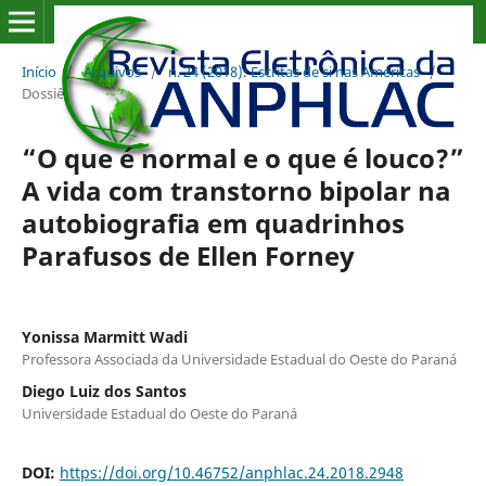
Início
/
Arquivos
/
n. 24 (2018): Escritas de si nas Américas
/
Dossiê
“O que é normal e o que é louco?”
A vida com transtorno bipolar na
autobiografia em quadrinhos
Parafusos de Ellen Forney
Yonissa Marmitt Wadi
Professora Associada da Universidade Estadual do Oeste do Paraná
Diego Luiz dos Santos
Universidade Estadual do Oeste do Paraná
DOI:
https://doi.org/10.46752/anphlac.24.2018.2948