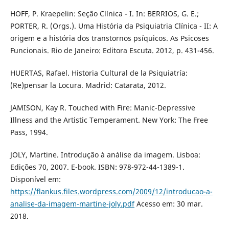
HOFF, P. Kraepelin: Seção Clínica - I. In: BERRIOS, G. E.;
PORTER, R. (Orgs.). Uma História da Psiquiatria Clínica - II: A
origem e a história dos transtornos psíquicos. As Psicoses
Funcionais. Rio de Janeiro: Editora Escuta. 2012, p. 431-456.
HUERTAS, Rafael. Historia Cultural de la Psiquiatría:
(Re)pensar la Locura. Madrid: Catarata, 2012.
JAMISON, Kay R. Touched with Fire: Manic-Depressive
Illness and the Artistic Temperament. New York: The Free
Pass, 1994.
JOLY, Martine. Introdução à análise da imagem. Lisboa:
Edições 70, 2007. E-book. ISBN: 978-972-44-1389-1.
Disponível em:
https://flankus.files.wordpress.com/2009/12/introducao-a-
analise-da-imagem-martine-joly.pdf
Acesso em: 30 mar.
2018.