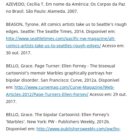
AZEVEDO, Cecília T. Em nome da América: Os Corpos da Paz
no Brasil. São Paulo: Alameda. 2007.
BEASON, Tyrone. Alt comics artists take us to Seattle’s rough
edges. Seattle: The Seattle Times, 2014. Disponível em:
http://www.seattletimes.com/pacific-nw-magazine/alt-
comics-artists-take-us-to-seattles-rough-edges/
Acesso em:
30 out. 2017.
BELLO, Grace. Page Turner: Ellen Forney - The bisexual
cartoonist’s memoir Marbles graphically portrays her
bipolar disorder. San Francisco: Curve, 2012a. Disponível
em:
http://www.curvemag.com/Curve-Magazine/Web-
Articles-2012/Page-Turners-Ellen-Forney/
Acesso em: 29 out.
2017.
BELLO, Grace. The bipolar Cartoonist: Ellen Forney’s
‘Marbles’. New York: PW - Publishers Weekly, 2012b.
Disponível em:
http://www.publishersweekly.com/pw/by-