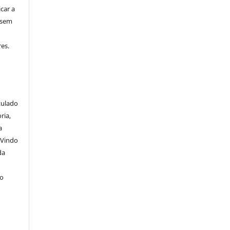
icar a
 sem
es.
itulado
ria,
a
 Vindo
da
lo