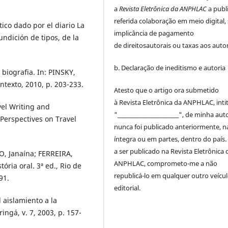
a
Revista Eletrônica da ANPHLAC
a publ
referida colaboração em meio digital,
tico dado por el diario La
implicância de pagamento
undición de tipos, de la
de
direitos
autorais
ou taxas aos autor
b. Declaração de ineditismo e autoria
biografia. In: PINSKY,
ntexto, 2010, p. 203-233.
Atesto que o artigo ora submetido
à
Revista Eletrônica da ANPHLAC
, int
vel Writing and
"________________________", de minha auto
Perspectives on Travel
nunca foi publicado anteriormente, n
íntegra ou em partes, dentro
do
país.
a ser publicado na
Revista Eletrônica 
O, Janaína; FERREIRA,
ANPHLAC
, comprometo-me a não
ória oral. 3ª ed., Rio de
republicá-lo em qualquer outro veícu
91.
editorial.
 aislamiento a la
ngá, v. 7, 2003, p. 157-