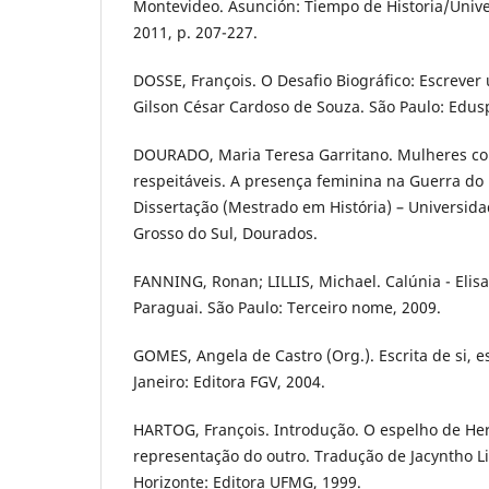
Montevideo. Asunción: Tiempo de Historia/Univ
2011, p. 207-227.
DOSSE, François. O Desafio Biográfico: Escrever
Gilson César Cardoso de Souza. São Paulo: Edus
DOURADO, Maria Teresa Garritano. Mulheres c
respeitáveis. A presença feminina na Guerra do 
Dissertação (Mestrado em História) – Universid
Grosso do Sul, Dourados.
FANNING, Ronan; LILLIS, Michael. Calúnia - Elis
Paraguai. São Paulo: Terceiro nome, 2009.
GOMES, Angela de Castro (Org.). Escrita de si, es
Janeiro: Editora FGV, 2004.
HARTOG, François. Introdução. O espelho de Her
representação do outro. Tradução de Jacyntho L
Horizonte: Editora UFMG, 1999.