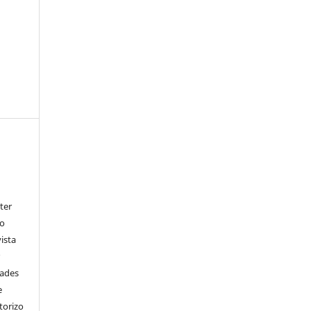
ter
go
ista
r
dades
e
torizo