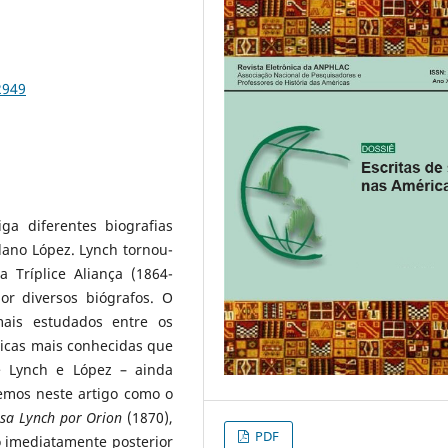
2949
ga diferentes biografias
lano López. Lynch tornou-
Tríplice Aliança (1864-
por diversos biógrafos. O
ais estudados entre os
ticas mais conhecidas que
 Lynch e López – ainda
emos neste artigo como o
isa Lynch por Orion
(1870),
PDF
 imediatamente posterior