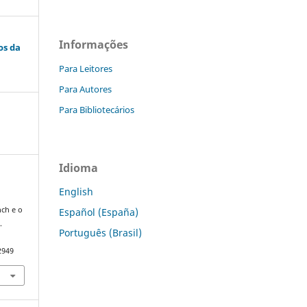
Informações
os da
Para Leitores
Para Autores
Para Bibliotecários
Idioma
English
a
ch e o
Español (España)
.
Português (Brasil)
2949