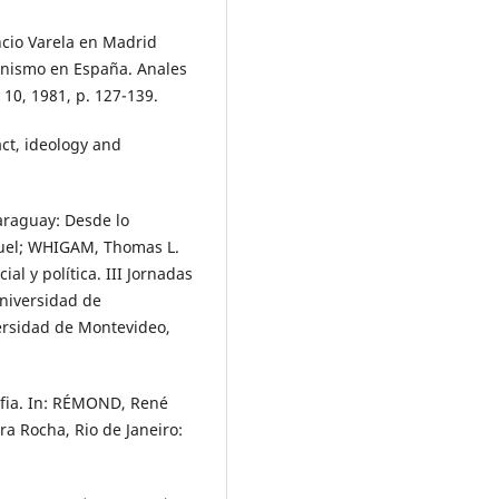
cio Varela en Madrid
canismo en España. Anales
 10, 1981, p. 127-139.
act, ideology and
Paraguay: Desde lo
nuel; WHIGAM, Thomas L.
ial y política. III Jornadas
Universidad de
ersidad de Montevideo,
afia. In: RÉMOND, René
ra Rocha, Rio de Janeiro: