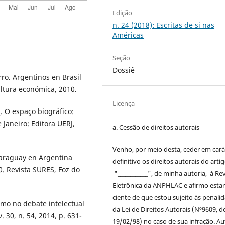
Edição
n. 24 (2018): Escritas de si nas
Américas
Seção
Dossiê
rro. Argentinos en Brasil
ultura económica, 2010.
Licença
. O espaço biográfico:
Janeiro: Editora UERJ,
a. Cessão de
direitos
autorais
Venho, por meio desta, ceder em cará
Paraguay en Argentina
definitivo os
direitos
autorais
do arti
0. Revista SURES, Foz do
"____________", de minha autoria, à
Rev
Eletrônica da ANPHLAC
e afirmo esta
ciente de que estou sujeito às penali
smo no debate intelectual
da Lei de
Direitos
Autorais
(Nº9609, d
. 30, n. 54, 2014, p. 631-
19/02/98) no caso de sua infração. Au