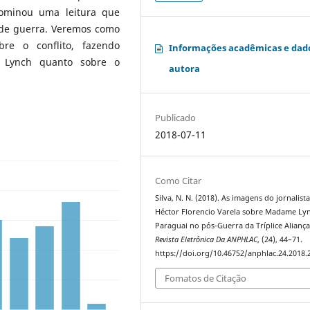
dominou uma leitura que
 de guerra. Veremos como
bre o conflito, fazendo
Informações acadêmicas e dad
a Lynch quanto sobre o
autora
Publicado
2018-07-11
Como Citar
Silva, N. N. (2018). As imagens do jornalist
Héctor Florencio Varela sobre Madame Lyn
Paraguai no pós-Guerra da Tríplice Aliança
Revista Eletrônica Da ANPHLAC
, (24), 44–71.
https://doi.org/10.46752/anphlac.24.2018.
Fomatos de Citação