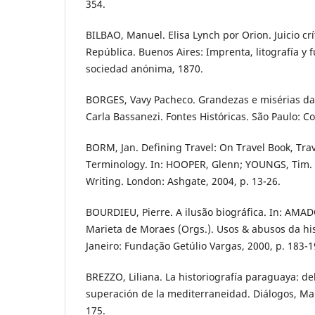
354.
BILBAO, Manuel. Elisa Lynch por Orion. Juicio crí
República. Buenos Aires: Imprenta, litografía y f
sociedad anónima, 1870.
BORGES, Vavy Pacheco. Grandezas e misérias da 
Carla Bassanezi. Fontes Históricas. São Paulo: Co
BORM, Jan. Defining Travel: On Travel Book, Tra
Terminology. In: HOOPER, Glenn; YOUNGS, Tim. 
Writing. London: Ashgate, 2004, p. 13-26.
BOURDIEU, Pierre. A ilusão biográfica. In: AMAD
Marieta de Moraes (Orgs.). Usos & abusos da hist
Janeiro: Fundação Getúlio Vargas, 2000, p. 183-1
BREZZO, Liliana. La historiografía paraguaya: del
superación de la mediterraneidad. Diálogos, Mari
175.