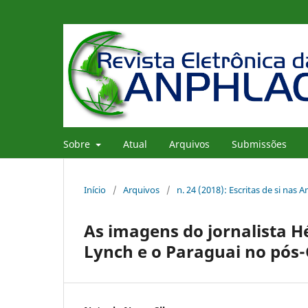
Sobre
Atual
Arquivos
Submissões
Início
/
Arquivos
/
n. 24 (2018): Escritas de si nas 
As imagens do jornalista 
Lynch e o Paraguai no pós-