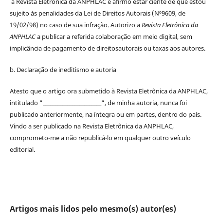
à
Revista Eletrônica da ANPHLAC
e afirmo estar ciente de que estou
sujeito às penalidades da Lei de
Direitos
Autorais
(Nº9609, de
19/02/98) no caso de sua infração. Autorizo a
Revista Eletrônica da
ANPHLAC
a publicar a referida colaboração em meio digital, sem
implicância de pagamento de
direitos
autorais
ou taxas aos autores.
b. Declaração de ineditismo e autoria
Atesto que o artigo ora submetido à
Revista Eletrônica da ANPHLAC
,
intitulado "________________________", de minha autoria, nunca foi
publicado anteriormente, na íntegra ou em partes, dentro
do
país.
Vindo a ser publicado na
Revista Eletrônica da ANPHLAC
,
comprometo-me a não republicá-lo em qualquer outro veículo
editorial.
Artigos mais lidos pelo mesmo(s) autor(es)