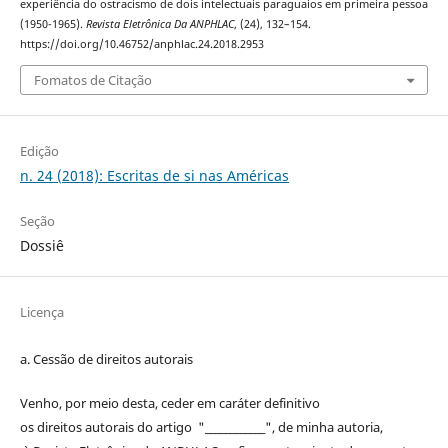
experiência do ostracismo de dois intelectuais paraguaios em primeira pessoa
(1950-1965).
Revista Eletrônica Da ANPHLAC
, (24), 132–154.
https://doi.org/10.46752/anphlac.24.2018.2953
Fomatos de Citação
Edição
n. 24 (2018): Escritas de si nas Américas
Seção
Dossiê
Licença
a. Cessão de
direitos
autorais
Venho, por meio desta, ceder em caráter definitivo
os
direitos
autorais
do artigo "____________", de minha autoria,