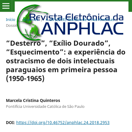
Início
/
Arquivos
/
n. 24 (2018): Escritas de si nas Américas
/
Dossiê
“Desterro”, “Exílio Dourado”,
“Esquecimento”: a experiência do
ostracismo de dois intelectuais
paraguaios em primeira pessoa
(1950-1965)
Marcela Cristina Quinteros
Pontifícia Universidade Católica de São Paulo
DOI:
https://doi.org/10.46752/anphlac.24.2018.2953