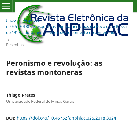
Início
/
Arquivos
/
n. 025 (2018): As esquerdas latino-americanas e a Revolução Russa
de 1917: abordagens e reflexões no contexto do centenário
/
Resenhas
Peronismo e revolução: as
revistas montoneras
Thiago Prates
Universidade Federal de Minas Gerais
DOI:
https://doi.org/10.46752/anphlac.025.2018.3024