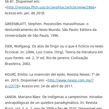
56-81. Disponível em:
<
http://revistas.fflch.usp.br/anphlac/article/view/2866
>
Acesso em: jan. de 2018.
GREENBLATT, Stephen. Possessões maravilhosas: o
deslumbramento do Novo Mundo. São Paulo: Editora da
Universidade de São Paulo, 1996.
ISER, Wolfgang. Os atos de fingir ou o que é fictício no texto
ficcional. In: LIMA, Luiz Costa. (Org). Teoria da literatura em
suas fontes. vol. 2, 3ª ed. Rio de Janeiro: Civilização
Brasileira, 2002.
KOURÍ, Emílio. La invención del ejido. Revista Nexos: 1º de
en. 2015. Disponível em: <
http://www.nexos.com.mx/?
p=23778
> Acesso em: 24 de abril de 2017.
LANDA, Mariano Báez. De indígenas a campesinos: miradas
antropológicas de un quiebre paradigmático. In: Revista
Ruris, vol. 3, n. 2, ago de 2009 a fev de 2010. Disponível em: