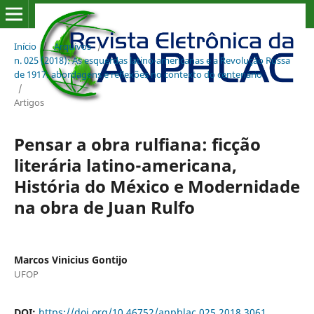
Início
/
Arquivos
/
n. 025 (2018): As esquerdas latino-americanas e a Revolução Russa
de 1917: abordagens e reflexões no contexto do centenário
/
Artigos
Pensar a obra rulfiana: ficção
literária latino-americana,
História do México e Modernidade
na obra de Juan Rulfo
Marcos Vinicius Gontijo
UFOP
DOI:
https://doi.org/10.46752/anphlac.025.2018.3061