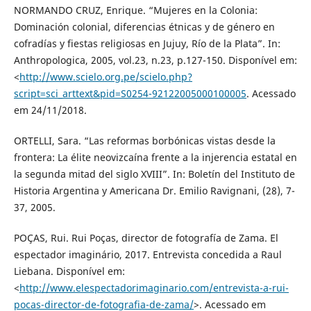
NORMANDO CRUZ, Enrique. “Mujeres en la Colonia:
Dominación colonial, diferencias étnicas y de género en
cofradías y fiestas religiosas en Jujuy, Río de la Plata”. In:
Anthropologica, 2005, vol.23, n.23, p.127-150. Disponível em:
<
http://www.scielo.org.pe/scielo.php?
script=sci_arttext&pid=S0254-92122005000100005
. Acessado
em 24/11/2018.
ORTELLI, Sara. “Las reformas borbónicas vistas desde la
frontera: La élite neovizcaína frente a la injerencia estatal en
la segunda mitad del siglo XVIII”. In: Boletín del Instituto de
Historia Argentina y Americana Dr. Emilio Ravignani, (28), 7-
37, 2005.
POÇAS, Rui. Rui Poças, director de fotografía de Zama. El
espectador imaginário, 2017. Entrevista concedida a Raul
Liebana. Disponível em:
<
http://www.elespectadorimaginario.com/entrevista-a-rui-
pocas-director-de-fotografia-de-zama/
>. Acessado em