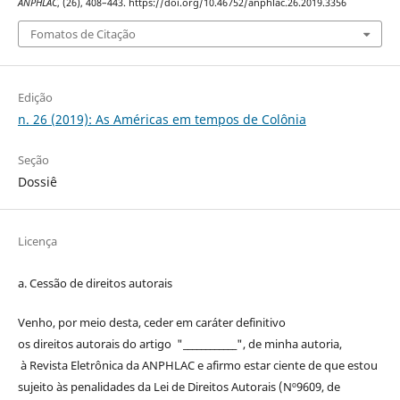
ANPHLAC
, (26), 408–443. https://doi.org/10.46752/anphlac.26.2019.3356
Fomatos de Citação
Edição
n. 26 (2019): As Américas em tempos de Colônia
Seção
Dossiê
Licença
a. Cessão de
direitos
autorais
Venho, por meio desta, ceder em caráter definitivo
os
direitos
autorais
do artigo "____________", de minha autoria,
à
Revista Eletrônica da ANPHLAC
e afirmo estar ciente de que estou
sujeito às penalidades da Lei de
Direitos
Autorais
(Nº9609, de