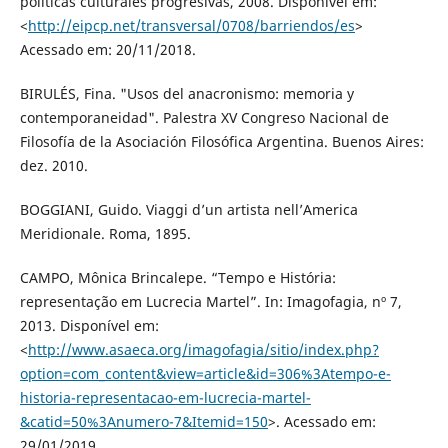
políticas culturales progresivas, 2008. Disponível em:
<
http://eipcp.net/transversal/0708/barriendos/es
>
Acessado em: 20/11/2018.
BIRULÉS, Fina. "Usos del anacronismo: memoria y
contemporaneidad". Palestra XV Congreso Nacional de
Filosofía de la Asociación Filosófica Argentina. Buenos Aires:
dez. 2010.
BOGGIANI, Guido. Viaggi d’un artista nell’America
Meridionale. Roma, 1895.
CAMPO, Mônica Brincalepe. “Tempo e História:
representação em Lucrecia Martel”. In: Imagofagia, nº 7,
2013. Disponível em:
<
http://www.asaeca.org/imagofagia/sitio/index.php?
option=com_content&view=article&id=306%3Atempo-e-
historia-representacao-em-lucrecia-martel-
&catid=50%3Anumero-7&Itemid=150
>. Acessado em:
29/01/2019