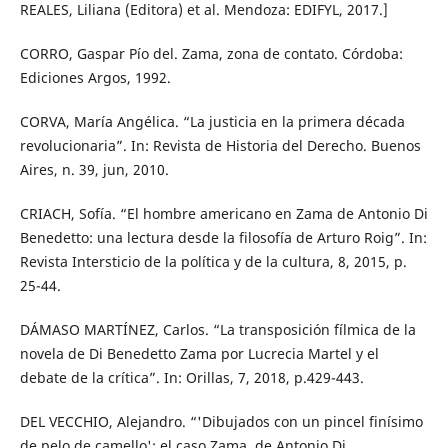
REALES, Liliana (Editora) et al. Mendoza: EDIFYL, 2017.]
CORRO, Gaspar Pío del. Zama, zona de contato. Córdoba:
Ediciones Argos, 1992.
CORVA, María Angélica. “La justicia en la primera década
revolucionaria”. In: Revista de Historia del Derecho. Buenos
Aires, n. 39, jun, 2010.
CRIACH, Sofía. “El hombre americano en Zama de Antonio Di
Benedetto: una lectura desde la filosofía de Arturo Roig”. In:
Revista Intersticio de la política y de la cultura, 8, 2015, p.
25-44.
DÁMASO MARTÍNEZ, Carlos. “La transposición fílmica de la
novela de Di Benedetto Zama por Lucrecia Martel y el
debate de la crítica”. In: Orillas, 7, 2018, p.429-443.
DEL VECCHIO, Alejandro. “'Dibujados con un pincel finísimo
de pelo de camello': el caso Zama, de Antonio Di