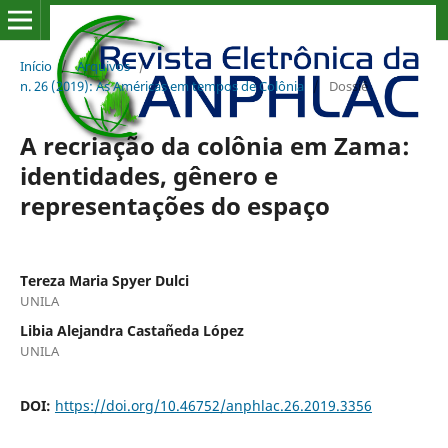
Início
/
Arquivos
/
n. 26 (2019): As Américas em tempos de Colônia
/
Dossiê
A recriação da colônia em Zama:
identidades, gênero e
representações do espaço
Tereza Maria Spyer Dulci
UNILA
Libia Alejandra Castañeda López
UNILA
DOI:
https://doi.org/10.46752/anphlac.26.2019.3356