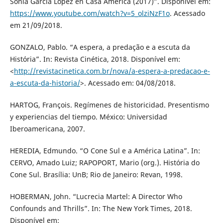
Sonia García López en Casa América (2017)”. Disponível em:
https://www.youtube.com/watch?v=5_olziNzF1o
. Acessado
em 21/09/2018.
GONZALO, Pablo. “A espera, a predação e a escuta da
História”. In: Revista Cinética, 2018. Disponível em:
<
http://revistacinetica.com.br/nova/a-espera-a-predacao-e-
a-escuta-da-historia/
>. Acessado em: 04/08/2018.
HARTOG, François. Regímenes de historicidad. Presentismo
y experiencias del tiempo. México: Universidad
Iberoamericana, 2007.
HEREDIA, Edmundo. “O Cone Sul e a América Latina”. In:
CERVO, Amado Luiz; RAPOPORT, Mario (org.). História do
Cone Sul. Brasília: UnB; Rio de Janeiro: Revan, 1998.
HOBERMAN, John. “Lucrecia Martel: A Director Who
Confounds and Thrills”. In: The New York Times, 2018.
Disponível em: