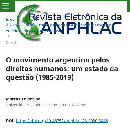
Início
/
Arquivos
/
v. 20 n. 28 (2020): Estado, democracia e movimentos sociais na
América Latina contemporânea
/
Dossiê
O movimento argentino pelos
direitos humanos: um estado da
questão (1985-2019)
Marcos Tolentino
Universidade Estadual de Campinas-UNICAMP
DOI:
https://doi.org/10.46752/anphlac.28.2020.3846