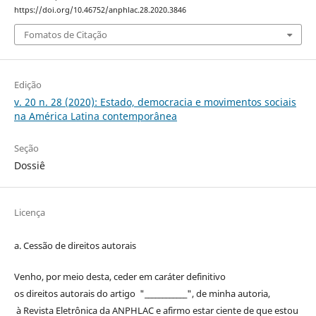
https://doi.org/10.46752/anphlac.28.2020.3846
Fomatos de Citação
Edição
v. 20 n. 28 (2020): Estado, democracia e movimentos sociais
na América Latina contemporânea
Seção
Dossiê
Licença
a. Cessão de
direitos
autorais
Venho, por meio desta, ceder em caráter definitivo
os
direitos
autorais
do artigo "____________", de minha autoria,
à
Revista Eletrônica da ANPHLAC
e afirmo estar ciente de que estou