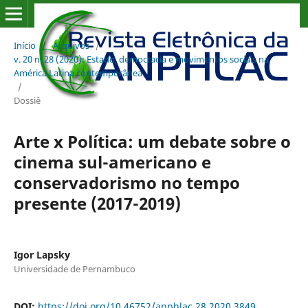
Início
/
Arquivos
/
v. 20 n. 28 (2020): Estado, democracia e movimentos sociais na
América Latina contemporânea
/
Dossiê
Arte x Política: um debate sobre o
cinema sul-americano e
conservadorismo no tempo
presente (2017-2019)
Igor Lapsky
Universidade de Pernambuco
DOI:
https://doi.org/10.46752/anphlac.28.2020.3849