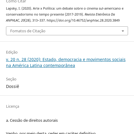
Como Citar
Lapsky, I. (2020). Arte x Política: um debate sobre o cinema sul-americano e
conservadorismo no tempo presente (2017-2019).
Revista Eletrônica Da
ANPHLAC
,
20
(28), 313–337. https://doi.org/10.46752/anphlac.28.2020.3849
Fomatos de Citação
Edição
v. 20 n. 28 (2020): Estado, democracia e movimentos sociais
na América Latina contemporânea
Seção
Dossiê
Licença
a. Cessão de
direitos
autorais
Venho, por meio desta, ceder em caráter definitivo