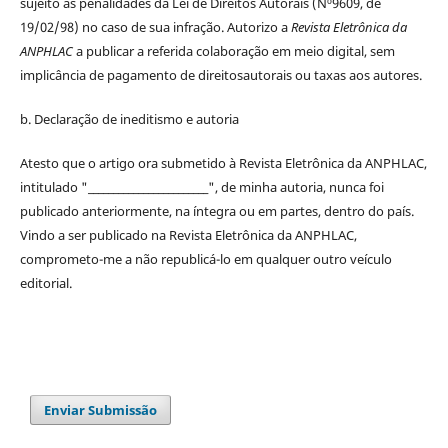
sujeito às penalidades da Lei de
Direitos
Autorais
(Nº9609, de
19/02/98) no caso de sua infração. Autorizo a
Revista Eletrônica da
ANPHLAC
a publicar a referida colaboração em meio digital, sem
implicância de pagamento de
direitos
autorais
ou taxas aos autores.
b. Declaração de ineditismo e autoria
Atesto que o artigo ora submetido à
Revista Eletrônica da ANPHLAC
,
intitulado "________________________", de minha autoria, nunca foi
publicado anteriormente, na íntegra ou em partes, dentro
do
país.
Vindo a ser publicado na
Revista Eletrônica da ANPHLAC
,
comprometo-me a não republicá-lo em qualquer outro veículo
editorial.
Enviar Submissão