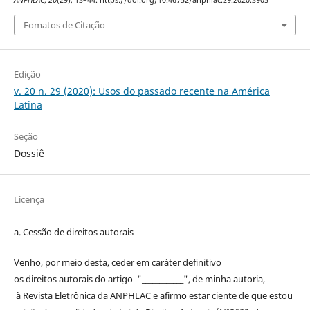
ANPHLAC
,
20
(29), 13–44. https://doi.org/10.46752/anphlac.29.2020.3905
Fomatos de Citação
Edição
v. 20 n. 29 (2020): Usos do passado recente na América
Latina
Seção
Dossiê
Licença
a. Cessão de
direitos
autorais
Venho, por meio desta, ceder em caráter definitivo
os
direitos
autorais
do artigo "____________", de minha autoria,
à
Revista Eletrônica da ANPHLAC
e afirmo estar ciente de que estou