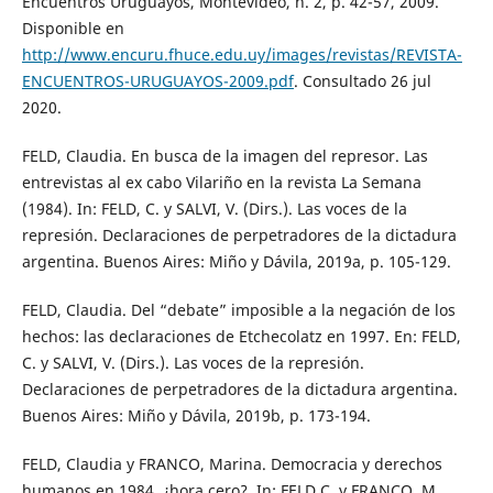
Encuentros Uruguayos, Montevideo, n. 2, p. 42-57, 2009.
Disponible en
http://www.encuru.fhuce.edu.uy/images/revistas/REVISTA-
ENCUENTROS-URUGUAYOS-2009.pdf
. Consultado 26 jul
2020.
FELD, Claudia. En busca de la imagen del represor. Las
entrevistas al ex cabo Vilariño en la revista La Semana
(1984). In: FELD, C. y SALVI, V. (Dirs.). Las voces de la
represión. Declaraciones de perpetradores de la dictadura
argentina. Buenos Aires: Miño y Dávila, 2019a, p. 105-129.
FELD, Claudia. Del “debate” imposible a la negación de los
hechos: las declaraciones de Etchecolatz en 1997. En: FELD,
C. y SALVI, V. (Dirs.). Las voces de la represión.
Declaraciones de perpetradores de la dictadura argentina.
Buenos Aires: Miño y Dávila, 2019b, p. 173-194.
FELD, Claudia y FRANCO, Marina. Democracia y derechos
humanos en 1984, ¿hora cero?. In: FELD C. y FRANCO, M.