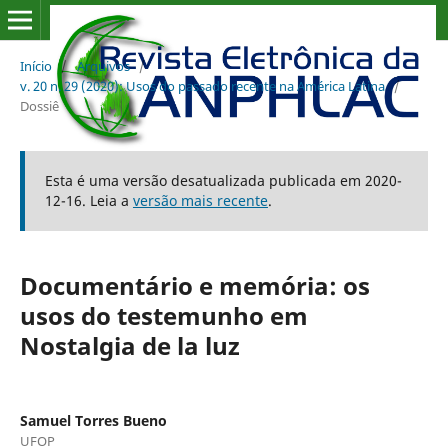
Início
/
Arquivos
/
v. 20 n. 29 (2020): Usos do passado recente na América Latina
/
Dossiê
Esta é uma versão desatualizada publicada em 2020-
12-16. Leia a
versão mais recente
.
Documentário e memória: os
usos do testemunho em
Nostalgia de la luz
Samuel Torres Bueno
UFOP