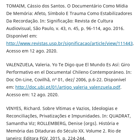
TOMAIM, Cássio dos Santos. O Documentário Como Mídia
De Memória: Afeto, Símbolo E Trauma Como Estabilizadores
Da Recordação. In: Significação: Revista de Cultura
Audiovisual, São Paulo, v. 43, n. 45, p. 96-114, ago. 2016.
Disponível em:
http://www.revistas.usp.br/significacao/article/view/111443
.
Acesso em 12 ago. 2020.
VALENZUELA, Valeria. Yo Te Digo que El Mundo Es Así: Giro
Performativo en el Documental Chileno Contemporáneo. In:
Doc On-Line, Covilhã, nº 01, dez/ 2006, p.6-22. Disponível
em:
http://doc.ubi.pt/01/artigo_valeria_valenzuela.pdf
.
Acesso em: 12 ago. 2020.
VINYES, Richard. Sobre Vítimas e Vazios, Ideologias e
Reconciliações, Privatizações e Impunidades. In: QUADRAT,
Samantha Viz; ROLLEMBERG, Denise (orgs). História e
Memória das Ditaduras do Século XX. Volume 2. Rio de
Janeiro: Editora FGV, 2015, p. 224-244.