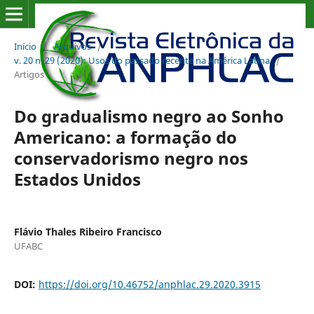
Início
/
Arquivos
/
v. 20 n. 29 (2020): Usos do passado recente na América Latina
/
Artigos
Do gradualismo negro ao Sonho
Americano: a formação do
conservadorismo negro nos
Estados Unidos
Flávio Thales Ribeiro Francisco
UFABC
DOI:
https://doi.org/10.46752/anphlac.29.2020.3915