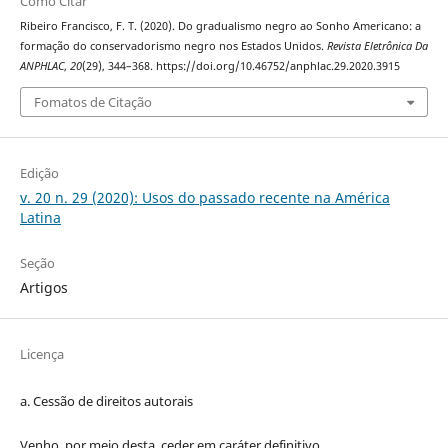
Como Citar
Ribeiro Francisco, F. T. (2020). Do gradualismo negro ao Sonho Americano: a
formação do conservadorismo negro nos Estados Unidos.
Revista Eletrônica Da
ANPHLAC
,
20
(29), 344–368. https://doi.org/10.46752/anphlac.29.2020.3915
Fomatos de Citação
Edição
v. 20 n. 29 (2020): Usos do passado recente na América
Latina
Seção
Artigos
Licença
a. Cessão de
direitos
autorais
Venho, por meio desta, ceder em caráter definitivo