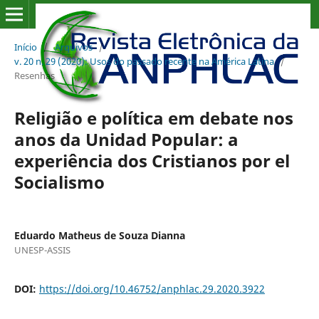
Início
/
Arquivos
/
v. 20 n. 29 (2020): Usos do passado recente na América Latina
/
Resenhas
Religião e política em debate nos
anos da Unidad Popular: a
experiência dos Cristianos por el
Socialismo
Eduardo Matheus de Souza Dianna
UNESP-ASSIS
DOI:
https://doi.org/10.46752/anphlac.29.2020.3922