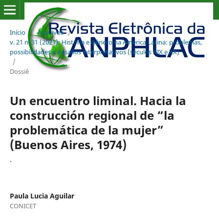
Início
/
Arquivos
/
v. 21 n. 31 (2021): História e Gênero na América Latina: problemas,
possibilidades e desafios interpretativos (séculos XIX e XX)
/
Dossiê
Un encuentro liminal. Hacia la
construcción regional de “la
problemática de la mujer”
(Buenos Aires, 1974)
.
Paula Lucia Aguilar
CONICET