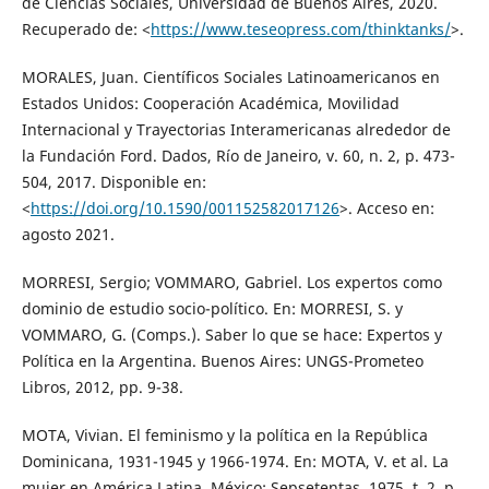
de Ciencias Sociales, Universidad de Buenos Aires, 2020.
Recuperado de: <
https://www.teseopress.com/thinktanks/
>.
MORALES, Juan. Científicos Sociales Latinoamericanos en
Estados Unidos: Cooperación Académica, Movilidad
Internacional y Trayectorias Interamericanas alrededor de
la Fundación Ford. Dados, Río de Janeiro, v. 60, n. 2, p. 473-
504, 2017. Disponible en:
<
https://doi.org/10.1590/001152582017126
>. Acceso en:
agosto 2021.
MORRESI, Sergio; VOMMARO, Gabriel. Los expertos como
dominio de estudio socio-político. En: MORRESI, S. y
VOMMARO, G. (Comps.). Saber lo que se hace: Expertos y
Política en la Argentina. Buenos Aires: UNGS-Prometeo
Libros, 2012, pp. 9-38.
MOTA, Vivian. El feminismo y la política en la República
Dominicana, 1931-1945 y 1966-1974. En: MOTA, V. et al. La
mujer en América Latina. México: Sepsetentas, 1975, t. 2, p.