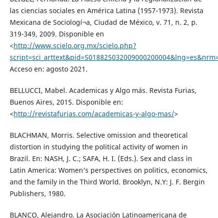
las ciencias sociales en América Latina (1957-1973). Revista
Mexicana de Sociologí¬a, Ciudad de México, v. 71, n. 2, p.
319-349, 2009. Disponible en
<
http://www.scielo.org.mx/scielo.php?
script=sci_arttext&pid=S018825032009000200004&lng=es&nrm=
Acceso en: agosto 2021.
BELLUCCI, Mabel. Academicas y Algo más. Revista Furias,
Buenos Aires, 2015. Disponible en:
<
http://revistafurias.com/academicas-y-algo-mas/
>
BLACHMAN, Morris. Selective omission and theoretical
distortion in studying the political activity of women in
Brazil. En: NASH, J. C.; SAFA, H. I. (Eds.). Sex and class in
Latin America: Women’s perspectives on politics, economics,
and the family in the Third World. Brooklyn, N.Y: J. F. Bergin
Publishers, 1980.
BLANCO, Alejandro. La Asociación Latinoamericana de