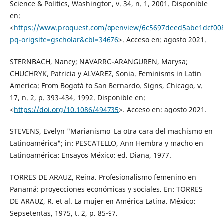
Science & Politics, Washington, v. 34, n. 1, 2001. Disponible
en:
<
https://www.proquest.com/openview/6c5697deed5abe1dcf00
pq-origsite=gscholar&cbl=34676
>. Acceso en: agosto 2021.
STERNBACH, Nancy; NAVARRO-ARANGUREN, Marysa;
CHUCHRYK, Patricia y ALVAREZ, Sonia. Feminisms in Latin
America: From Bogotá to San Bernardo. Signs, Chicago, v.
17, n. 2, p. 393-434, 1992. Disponible en:
<
https://doi.org/10.1086/494735
>. Acceso en: agosto 2021.
STEVENS, Evelyn "Marianismo: La otra cara del machismo en
Latinoamérica"; in: PESCATELLO, Ann Hembra y macho en
Latinoamérica: Ensayos México: ed. Diana, 1977.
TORRES DE ARAUZ, Reina. Profesionalismo femenino en
Panamá: proyecciones económicas y sociales. En: TORRES
DE ARAUZ, R. et al. La mujer en América Latina. México:
Sepsetentas, 1975, t. 2, p. 85-97.