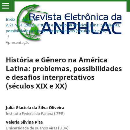
Início
/
Arquivos
/
v. 21 n. 31 (2021): História e Gênero na América Latina: problemas,
possibilidades e desafios interpretativos (séculos XIX e XX)
/
Apresentação
História e Gênero na América
Latina: problemas, possibilidades
e desafios interpretativos
(séculos XIX e XX)
Julia Glaciela da Silva Oliveira
Instituto Federal do Paraná (IFPR)
Valeria Silvina Pita
Universidade de Buenos Aires (UBA)