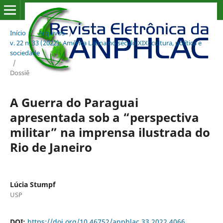
Início
/
Arquivos
/
v. 22 n. 33 (2022): América Latina no século XIX: cultura, política e
sociedade
/
Dossiê
A Guerra do Paraguai
apresentada sob a “perspectiva
militar” na imprensa ilustrada do
Rio de Janeiro
Lúcia Stumpf
USP
DOI:
https://doi.org/10.46752/anphlac.33.2022.4066