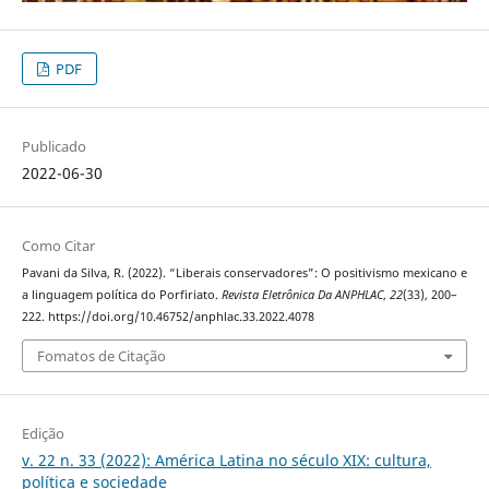
PDF
Publicado
2022-06-30
Como Citar
Pavani da Silva, R. (2022). “Liberais conservadores”: O positivismo mexicano e
a linguagem política do Porfiriato.
Revista Eletrônica Da ANPHLAC
,
22
(33), 200–
222. https://doi.org/10.46752/anphlac.33.2022.4078
Fomatos de Citação
Edição
v. 22 n. 33 (2022): América Latina no século XIX: cultura,
política e sociedade