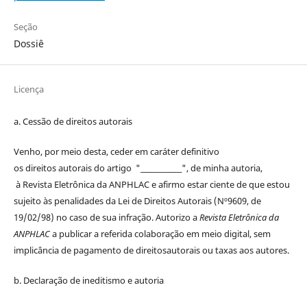
Seção
Dossiê
Licença
a. Cessão de
direitos
autorais
Venho, por meio desta, ceder em caráter definitivo
os
direitos
autorais
do artigo "____________", de minha autoria,
à
Revista Eletrônica da ANPHLAC
e afirmo estar ciente de que estou
sujeito às penalidades da Lei de
Direitos
Autorais
(Nº9609, de
19/02/98) no caso de sua infração. Autorizo a
Revista Eletrônica da
ANPHLAC
a publicar a referida colaboração em meio digital, sem
implicância de pagamento de
direitos
autorais
ou taxas aos autores.
b. Declaração de ineditismo e autoria