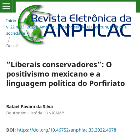
Início
/
Arquivos
/
v. 22 n. 33 (2022): América Latina no século XIX: cultura, política e
sociedade
/
Dossiê
“Liberais conservadores”: O
positivismo mexicano e a
linguagem política do Porfiriato
Rafael Pavani da Silva
Doutor em História - UNICAMP
DOI:
https://doi.org/10.46752/anphlac.33.2022.4078