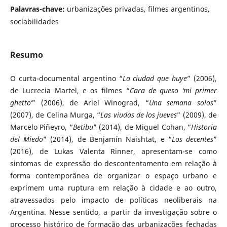
Palavras-chave:
urbanizações privadas, filmes argentinos,
sociabilidades
Resumo
O curta-documental argentino “
La ciudad que huye
” (2006),
de Lucrecia Martel, e os filmes “
Cara de queso ‘mi primer
ghetto’
” (2006), de Ariel Winograd, “
Una semana solos
”
(2007), de Celina Murga, “
Las viudas de los jueves
” (2009), de
Marcelo Piñeyro, “
Betibu
” (2014), de Miguel Cohan, “
Historia
del Miedo
” (2014), de Benjamín Naishtat, e “
Los decentes
”
(2016), de Lukas Valenta Rinner, apresentam-se como
sintomas de expressão do descontentamento em relação à
forma contemporânea de organizar o espaço urbano e
exprimem uma ruptura em relação à cidade e ao outro,
atravessados pelo impacto de políticas neoliberais na
Argentina. Nesse sentido, a partir da investigação sobre o
processo histórico de formação das urbanizações fechadas