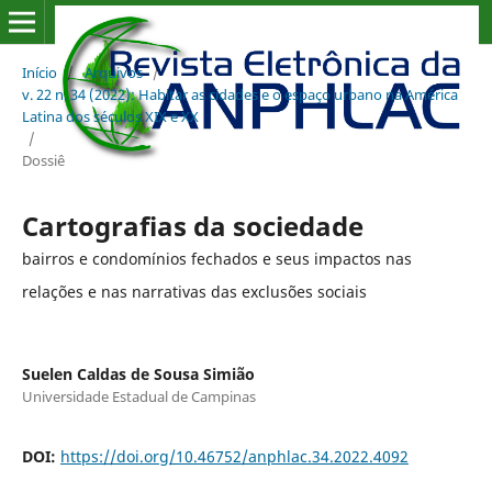
Início
/
Arquivos
/
v. 22 n. 34 (2022): Habitar as cidades e o espaço urbano na América
Latina dos séculos XIX e XX
/
Dossiê
Cartografias da sociedade
bairros e condomínios fechados e seus impactos nas
relações e nas narrativas das exclusões sociais
Suelen Caldas de Sousa Simião
Universidade Estadual de Campinas
DOI:
https://doi.org/10.46752/anphlac.34.2022.4092