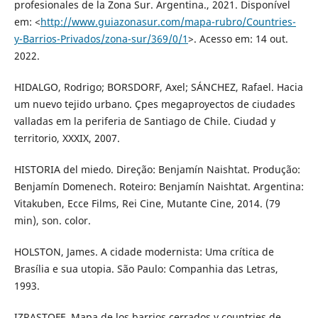
profesionales de la Zona Sur. Argentina., 2021. Disponível
em: <
http://www.guiazonasur.com/mapa-rubro/Countries-
y-Barrios-Privados/zona-sur/369/0/1
>. Acesso em: 14 out.
2022.
HIDALGO, Rodrigo; BORSDORF, Axel; SÁNCHEZ, Rafael. Hacia
um nuevo tejido urbano. Çpes megaproyectos de ciudades
valladas em la periferia de Santiago de Chile. Ciudad y
territorio, XXXIX, 2007.
HISTORIA del miedo. Direção: Benjamín Naishtat. Produção:
Benjamín Domenech. Roteiro: Benjamín Naishtat. Argentina:
Vitakuben, Ecce Films, Rei Cine, Mutante Cine, 2014. (79
min), son. color.
HOLSTON, James. A cidade modernista: Uma crítica de
Brasília e sua utopia. São Paulo: Companhia das Letras,
1993.
IZRASTOFF. Mapa de los barrios cerrados y countries de