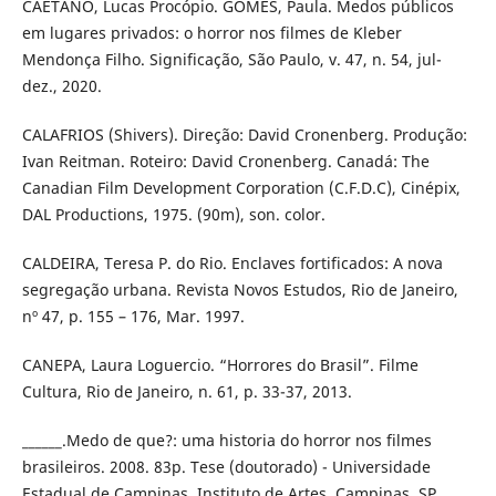
CAETANO, Lucas Procópio. GOMES, Paula. Medos públicos
em lugares privados: o horror nos filmes de Kleber
Mendonça Filho. Significação, São Paulo, v. 47, n. 54, jul-
dez., 2020.
CALAFRIOS (Shivers). Direção: David Cronenberg. Produção:
Ivan Reitman. Roteiro: David Cronenberg. Canadá: The
Canadian Film Development Corporation (C.F.D.C), Cinépix,
DAL Productions, 1975. (90m), son. color.
CALDEIRA, Teresa P. do Rio. Enclaves fortificados: A nova
segregação urbana. Revista Novos Estudos, Rio de Janeiro,
nº 47, p. 155 – 176, Mar. 1997.
CANEPA, Laura Loguercio. “Horrores do Brasil”. Filme
Cultura, Rio de Janeiro, n. 61, p. 33-37, 2013.
______.Medo de que?: uma historia do horror nos filmes
brasileiros. 2008. 83p. Tese (doutorado) - Universidade
Estadual de Campinas, Instituto de Artes, Campinas, SP.